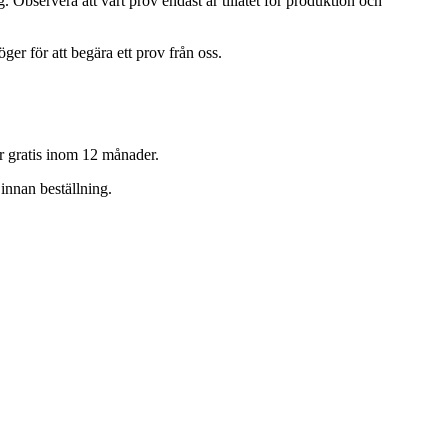
. Observera att vårt prov endast är tillåtet för produktion och
öger för att begära ett prov från oss.
r gratis inom 12 månader.
innan beställning.