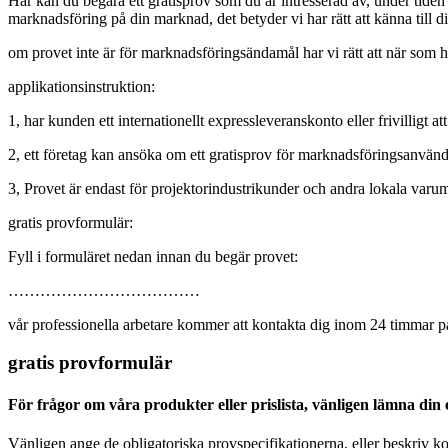
Här kan du begära ett gratisprov som du är intresserad av, under tiden k
marknadsföring på din marknad, det betyder vi har rätt att känna till dit
om provet inte är för marknadsföringsändamål har vi rätt att när som helst
applikationsinstruktion:
1, har kunden ett internationellt expressleveranskonto eller frivilligt att
2, ett företag kan ansöka om ett gratisprov för marknadsföringsanvän
3, Provet är endast för projektorindustrikunder och andra lokala varu
gratis provformulär:
Fyll i formuläret nedan innan du begär provet:
………………………………
vår professionella arbetare kommer att kontakta dig inom 24 timmar 
gratis provformulär
För frågor om våra produkter eller prislista, vänligen lämna din e
Vänligen ange de obligatoriska provspecifikationerna, eller beskriv 