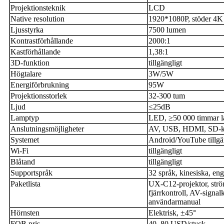
Projektionsteknik
LCD
Native resolution
1920*1080P, stöder 4K
Ljusstyrka
7500 lumen
Kontrastförhållande
2000:1
Kastförhållande
1,38:1
3D-funktion
tillgängligt
Högtalare
3W/5W
Energiförbrukning
95W
Projektionsstorlek
32-300 tum
Ljud
≤25dB
Lamptyp
LED, ≥50 000 timmar lå
Anslutningsmöjligheter
AV, USB, HDMI, SD-k
Systemet
Android/YouTube tillgä
Wi-Fi
tillgängligt
Blåtand
tillgängligt
Supportspråk
32 språk, kinesiska, eng
Paketlista
UX-C12-projektor, strö
fjärrkontroll, AV-signal
användarmanual
Hörnsten
Elektrisk, ±45°
FOB pris
40–80 USD/styck