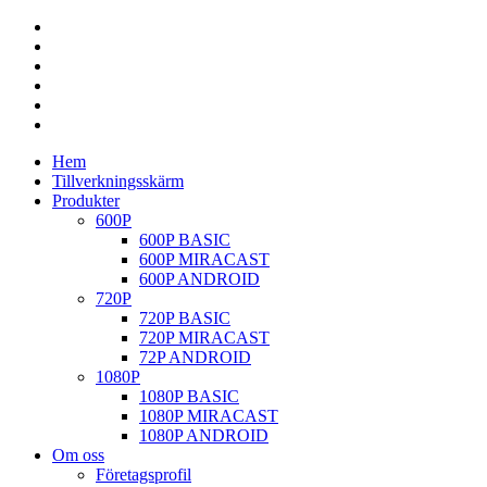
Hem
Tillverkningsskärm
Produkter
600P
600P BASIC
600P MIRACAST
600P ANDROID
720P
720P BASIC
720P MIRACAST
72P ANDROID
1080P
1080P BASIC
1080P MIRACAST
1080P ANDROID
Om oss
Företagsprofil