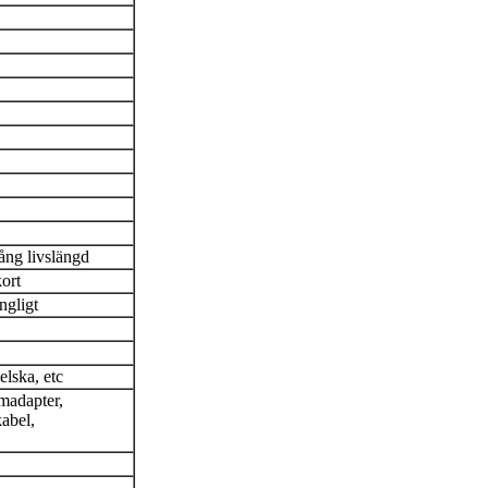
ng livslängd
ort
ngligt
elska, etc
madapter,
kabel,