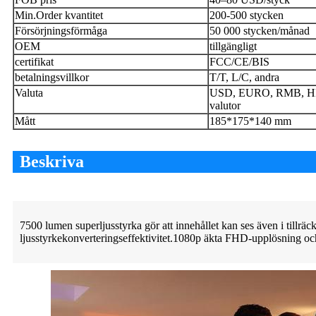
Min.Order kvantitet
200-500 stycken
Försörjningsförmåga
50 000 stycken/månad
OEM
tillgängligt
certifikat
FCC/CE/BIS
betalningsvillkor
T/T, L/C, andra
Valuta
USD, EURO, RMB, HK
valutor
Mått
185*175*140 mm
Beskriva
7500 lumen superljusstyrka gör att innehållet kan ses även i tillrä
ljusstyrkekonverteringseffektivitet.1080p äkta FHD-upplösning och 