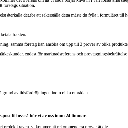
ommer det överens om att vi båda börjar kliva in i vårt första affärssteg
t företags situation.
 återkalla det.för att säkerställa detta måste du fylla i formuläret till h
 betala frakten.
dning, samma företag kan ansöka om upp till 3 prover av olika produkte
märkeskunder, endast för marknadsreferens och provtagningsbekräftelse 
på grund av tidsfördröjningen inom olika områden.
-post till oss så hör vi av oss inom 24 timmar.
kort projektkraven, vi kommer att rekommendera prover åt dig