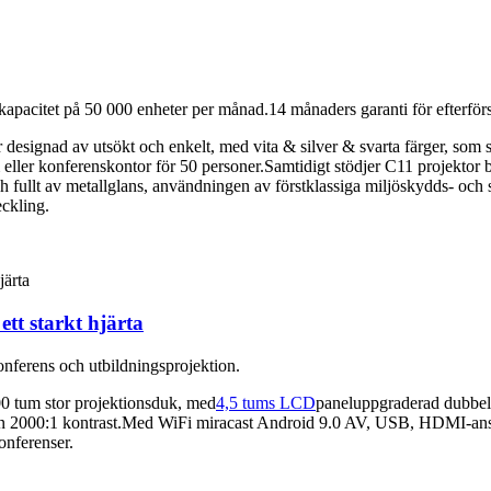
kapacitet på 50 000 enheter per månad.14 månaders garanti för efterförsä
är designad av utsökt och enkelt, med vita & silver & svarta färger, som
m eller konferenskontor för 50 personer.Samtidigt stödjer C11 projektor b
 och fullt av metallglans, användningen av förstklassiga miljöskydds- oc
ckling.
tt starkt hjärta
konferens och utbildningsprojektion.
0 tum stor projektionsduk, med
4,5 tums LCD
paneluppgraderad dubbel
en 2000:1 kontrast.Med WiFi miracast Android 9.0 AV, USB, HDMI-anslu
onferenser.