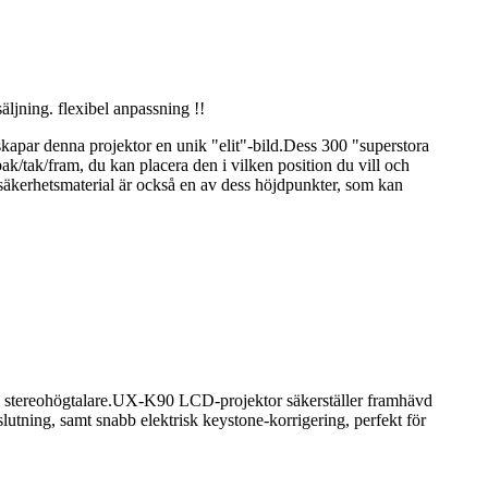
ljning. flexibel anpassning !!
 skapar denna projektor en unik "elit"-bild.Dess 300 "superstora
ak/tak/fram, du kan placera den i vilken position du vill och
h säkerhetsmaterial är också en av dess höjdpunkter, som kan
 stereohögtalare.UX-K90 LCD-projektor säkerställer framhävd
tning, samt snabb elektrisk keystone-korrigering, perfekt för