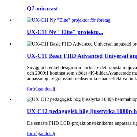
Q7-miracast
UX-C11 Ny "Elite" projekto...
UX-C11 Basic FHD Advanced Universal anp
Snygg och enkel design som täcks av det robusta miljövä
och 2000:1 kontrast som stöder 4K-bilder.Avancerade ma
anpassning av gränssnitt realiserar kostnadseffektiva bu
förfrågan
detalj
UX-C12 pedagogisk hög ljusstyrka 1080p 
De senaste FHD LCD-projektionsteknikerna anpassar sig 
förfrågan
detalj