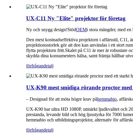
UX-C11 Ny "Elite" projektor för företag
Ny och snygg design!Stöd
OEM
i stora mängder, med en 
Den mest kostnadseffektiva projektorn i affärsstil, C11, 
projektionsstorlek gör att den kan användas i ett stort ru
flytta projektorn fritt.Skalet på C11 är mer är robustare
skydda dina konsumenters hälsa, samt främja hållbar utve
förfrågan
detalj
UX-K90 mest smidiga rörande proctor med e
– Designad för att möta högre krav på
hemmabio
, affärs
UX-K90 har ultra HD 1080P, utmärkt ljudkvalitet och 20
prestanda, levande bild och hög ljusstyrka för 7000 lum
hemmabio och utbildningsprojektor, alternativ för affärsk
förfrågan
detalj