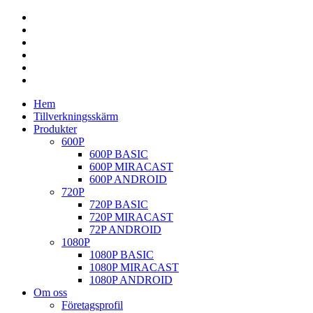
Hem
Tillverkningsskärm
Produkter
600P
600P BASIC
600P MIRACAST
600P ANDROID
720P
720P BASIC
720P MIRACAST
72P ANDROID
1080P
1080P BASIC
1080P MIRACAST
1080P ANDROID
Om oss
Företagsprofil