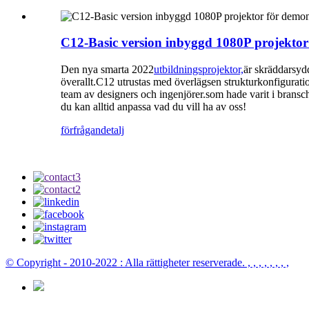
C12-Basic version inbyggd 1080P projektor
Den nya smarta 2022
utbildningsprojektor,
är skräddarsydd
överallt.C12 utrustas med överlägsen strukturkonfiguratio
team av designers och ingenjörer.som hade varit i bransch
du kan alltid anpassa vad du vill ha av oss!
förfrågan
detalj
© Copyright - 2010-2022 : Alla rättigheter reserverade.
, , , , , , , ,