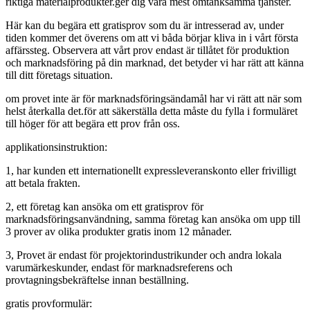
riktiga materialprodukter.ger dig våra mest omtänksamma tjänster.
Här kan du begära ett gratisprov som du är intresserad av, under
tiden kommer det överens om att vi båda börjar kliva in i vårt första
affärssteg. Observera att vårt prov endast är tillåtet för produktion
och marknadsföring på din marknad, det betyder vi har rätt att känna
till ditt företags situation.
om provet inte är för marknadsföringsändamål har vi rätt att när som
helst återkalla det.för att säkerställa detta måste du fylla i formuläret
till höger för att begära ett prov från oss.
applikationsinstruktion:
1, har kunden ett internationellt expressleveranskonto eller frivilligt
att betala frakten.
2, ett företag kan ansöka om ett gratisprov för
marknadsföringsanvändning, samma företag kan ansöka om upp till
3 prover av olika produkter gratis inom 12 månader.
3, Provet är endast för projektorindustrikunder och andra lokala
varumärkeskunder, endast för marknadsreferens och
provtagningsbekräftelse innan beställning.
gratis provformulär: