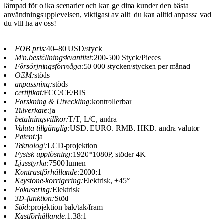
lämpad för olika scenarier och kan ge dina kunder den bästa
användningsupplevelsen, viktigast av allt, du kan alltid anpassa vad
du vill ha av oss!
FOB pris:
40–80 USD/styck
Min.beställningskvantitet:
200-500 Styck/Pieces
Försörjningsförmåga:
50 000 stycken/stycken per månad
OEM:
stöds
anpassning:
stöds
certifikat:
FCC/CE/BIS
Forskning & Utveckling:
kontrollerbar
Tillverkare:
ja
betalningsvillkor:
T/T, L/C, andra
Valuta tillgänglig:
USD, EURO, RMB, HKD, andra valutor
Patent:
ja
Teknologi:
LCD-projektion
Fysisk upplösning:
1920*1080P, stöder 4K
Ljusstyrka:
7500 lumen
Kontrastförhållande:
2000:1
Keystone-korrigering:
Elektrisk, ±45°
Fokusering:
Elektrisk
3D-funktion:
Stöd
Stöd:
projektion bak/tak/fram
Kastförhållande:
1,38:1