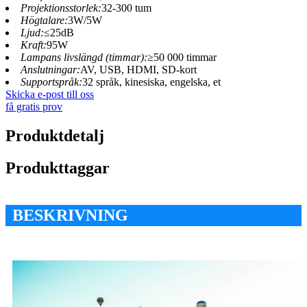
Projektionsstorlek:
32-300 tum
Högtalare:
3W/5W
Ljud:
≤25dB
Kraft:
95W
Lampans livslängd (timmar):
≥50 000 timmar
Anslutningar:
AV, USB, HDMI, SD-kort
Supportspråk:
32 språk, kinesiska, engelska, et
Skicka e-post till oss
få gratis prov
Produktdetalj
Produkttaggar
BESKRIVNING