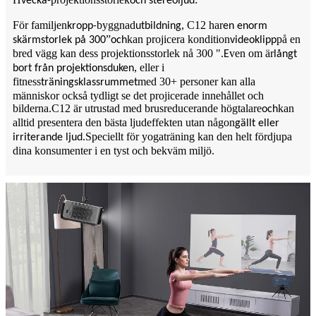
vecka-
och stereoljud
För familjen
byggnad
, C12 har
kropp-
utbildning
en enorm
”
kan projicera kondition
på en
skärmstorlek på 300
och
videoklipp
bred vägg kan dess projektionsstorlek nå 300 "
ven om är
.E
långt
, eller i
bort från projektionsduken
fitness
med 30+ personer kan alla
träningsklassrummet
människor också tydligt se det projicerade innehållet och
bilderna.C12 är utrustad med brusreducerande högtalare
kan
och
alltid presentera den bästa ljudeffekten utan någon
gällt eller
.Speciellt för yogaträning kan den helt fördjupa
irriterande ljud
dina konsumenter i en tyst och bekväm miljö.