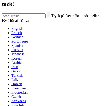
tack!
Tryck på Retur för att söka eller
ESC för att stänga
English
French
German
Portuguese
Spanish
Russian
Japanese
Korean
Arabic
Irish
Greek
Turkish
Italian
Danish
Romanian
Indonesian
Czech
Afrikaans
Swedish