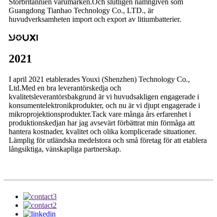
Storbritannien varumärken.Och slutligen namngiven som
Guangdong Tianhao Technology Co., LTD., är
huvudverksamheten import och export av litiumbatterier.
2021
I april 2021 etablerades Youxi (Shenzhen) Technology Co.,
Ltd.Med en bra leverantörskedja och
kvalitetsleverantörsbakgrund är vi huvudsakligen engagerade i
konsumentelektronikprodukter, och nu är vi djupt engagerade i
mikroprojektionsprodukter.Tack vare många års erfarenhet i
produktionskedjan har jag avsevärt förbättrat min förmåga att
hantera kostnader, kvalitet och olika komplicerade situationer.
Lämplig för utländska medelstora och små företag för att etablera
långsiktiga, vänskapliga partnerskap.