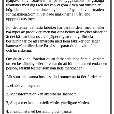
hjälp.För att vi fokuserar mer på att bygga stabila, långsiktiga
relationer med dig.Och det kan vi göra.Även om vinsten är
hög.fabriken kommer inte att göra det på grund av kostnaden
för maskinen.Som ni vet hade maskinerna i vårt land
uppgraderats mycket!
För det femte, de flesta fabriker har bara fördelar med en eller
två typer av produkter, men när dina behov är mycket blandade
är det bäst att hitta oss, vi hjälper dig att rimligt fördela
beställningar för att samarbeta med flera fabriker och sedan
hantera våra tillverkare.På så sätt sparar du din värdefulla tid
och tar riskerna.
Om du är kund, föredrar du att förhandla med flera tillverkare
om en beställning, eller föredrar du att förhandla med endast en
person, särskilt teamet som kan hela marknaden?
Allt som allt, stanna hos oss, du kommer att få fler fördelar:
1, effektivt integrerad
2, Mer information kan absorberas snabbare
3, Skapa mer kommersiellt värde, ytterligare värden.
4, Flexibilitet med beställning och tjänster.