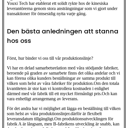
Youxi Tech har etablerat ett solidt rykte hos de kinesiska
leverantörerna genom stora ansträngningar som vi gjort under
transaktioner för ömsesidig nytta varje gång.
Den bästa anledningen att stanna
hos oss
Först, hur binder vi oss till vår produktionslinje?
Vi har en delad samarbetsrelation med våra stödjande fabriker,
beroende på graden av samarbete finns det olika andelar och vi
kan förena olika kunders beställningar av samma produkt till
vilken som helst av våra fabriker för produktion.Om den totala
kvantiteten är stor kan vi kontrollera kostnaden i enlighet
därmed med vår fabrik till ett mycket förmånligt pris.Och kan
vara enhetligt arrangemang av leverans.
För det andra har vi möjlighet att lägga en beställning till vilken
som helst av våra produktionslinjer.därför är flexibelt
leveransdatum tillgängligt.Om produktionsutvecklingen för
fabrik A är långsam, men B-fabrikens utveckling är snabb, kan