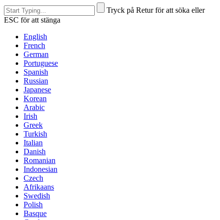
Tryck på Retur för att söka eller
ESC för att stänga
English
French
German
Portuguese
Spanish
Russian
Japanese
Korean
Arabic
Irish
Greek
Turkish
Italian
Danish
Romanian
Indonesian
Czech
Afrikaans
Swedish
Polish
Basque