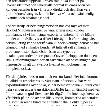
den fortfarande uppfylla kraven från olika kunder på
leveransdatumet och säkerställa normal leverans.Men om
kunden beställer från vår fabrik direkt, och det råkar vara
produktionssäsongen, kan du behöva vänta och vänta enligt din
kvantitet och betalningsandel.
För det tredje är betalningsmetoden hos oss mycket mer
flexibel.Vi fokuserar mer på våra affärer med kunder
utomlands, så vi har många exporterfarenheter för att hjälpa
kunder att undvika vissa risker i förväg, och efter många års
ackumulering kan vi förstå våra kunders verkliga behov. vi har
tålamod med att hjälpa kunder att hitta ett sätt att hantera
problemen i stor skala.Och nästan alla typer av
betalningsmetoder är acceptabla.Oavsett belopp kan du ha en
rimlig insamlingskanal för att säkerställa att beställningen går
igenom.Se till att dina varors kvalitet och dokument är
kompletta också.
För det fjärde, oavsett om du är en stor kund eller inte, kommer
du alltid att respekteras av vårt team, eftersom vi har varit i
exportindustrin i över tio år, vi har bemästrat olika kulturer över
hela världen under transaktioner.Därför kan vi, jämfört med vår
fabrik, vara en god förvaltare för dig.Om du inte respekteras av
vår fabrik på grund av den lilla vinsten, kommer vi att betrakta
dig som vår ärade kund för att tillhandahålla olika typer av