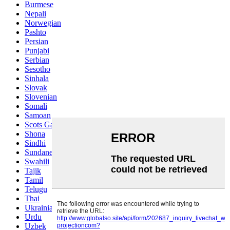
Burmese
Nepali
Norwegian
Pashto
Persian
Punjabi
Serbian
Sesotho
Sinhala
Slovak
Slovenian
Somali
Samoan
Scots Gaelic
Shona
Sindhi
Sundanese
Swahili
Tajik
Tamil
Telugu
Thai
Ukrainian
Urdu
Uzbek