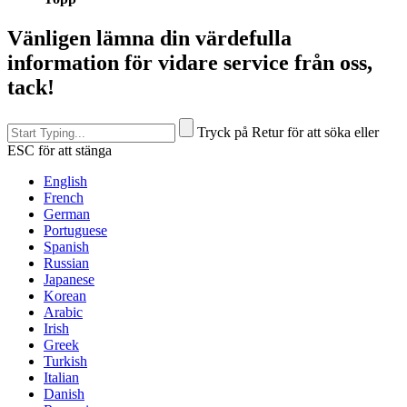
Vänligen lämna din värdefulla
information för vidare service från oss,
tack!
Tryck på Retur för att söka eller
ESC för att stänga
English
French
German
Portuguese
Spanish
Russian
Japanese
Korean
Arabic
Irish
Greek
Turkish
Italian
Danish