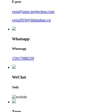
E-post
vera@usee-projection.com
vera2019@dgtianhao.cn
Whatsapp
Whatsapp
15017088259
WeChat
Judy
Topp