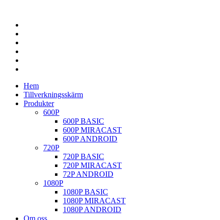
Hem
Tillverkningsskärm
Produkter
600P
600P BASIC
600P MIRACAST
600P ANDROID
720P
720P BASIC
720P MIRACAST
72P ANDROID
1080P
1080P BASIC
1080P MIRACAST
1080P ANDROID
Om oss