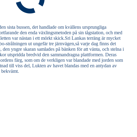
en sista bussen, det handlade om kvällens ursprungliga
ortfarande den enda växlingsmetoden på sin tågstation, och med
aletten var nästan i ett mörkt skick.Sri Lankas terräng är mycket
o-strålningen ut ungefär tre järnvägen,så varje dag finns det
den yngre skaran samlades på bänken för att vänta, och stelna i
nniskor utspridda bredvid den sammandragna plattformen. Deras
jordens färg, som om de verkligen var blandade med jorden som
tystnad till viss del, Lukten av havet blandas med en antydan av
et bekvämt.