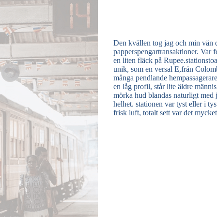
Den kvällen tog jag och min vän d
papperspengartransaktioner. Var f
en liten fläck på Rupee.stationsto
unik, som en versal E,från Colomb
många pendlande hempassagerare, 
en låg profil, står lite äldre mä
mörka hud blandas naturligt med 
helhet. stationen var tyst eller i 
frisk luft, totalt sett var det myck