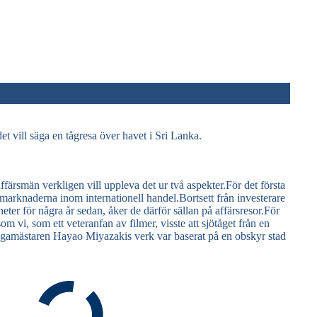
et vill säga en tågresa över havet i Sri Lanka.
 affärsmän verkligen vill uppleva det ur två aspekter.För det första
 marknaderna inom internationell handel.Bortsett från investerare
er för några år sedan, åker de därför sällan på affärsresor.För
rsom vi, som ett veteranfan av filmer, visste att sjötåget från en
ngamästaren Hayao Miyazakis verk var baserat på en obskyr stad