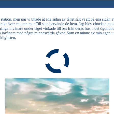
n station, men när vi tittade åt ena sidan av tåget såg vi att på ena sida
akt över en liten mur.Till slut återvände de hem. Jag blev chockad ett ta
nga invånare under tåget vinkade till oss från deras hus, i det ögonblick
 dessa invånare,med några minnesvärda gåvor, Som ett minne av min egen 
rkligheten,