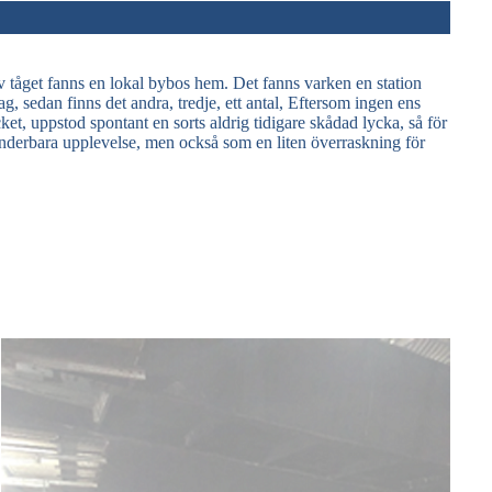
n av tåget fanns en lokal bybos hem. Det fanns varken en station
g, sedan finns det andra, tredje, ett antal, Eftersom ingen ens
et, uppstod spontant en sorts aldrig tidigare skådad lycka, så för
underbara upplevelse, men också som en liten överraskning för