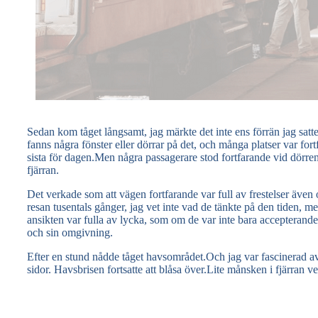
Sedan kom tåget långsamt, jag märkte det inte ens förrän jag satte
fanns några fönster eller dörrar på det, och många platser var f
sista för dagen.Men några passagerare stod fortfarande vid dörren,
fjärran.
Det verkade som att vägen fortfarande var full av frestelser äve
resan tusentals gånger, jag vet inte vad de tänkte på den tiden, m
ansikten var fulla av lycka, som om de var inte bara accepterande
och sin omgivning.
Efter en stund nådde tåget havsområdet.Och jag var fascinerad a
sidor. Havsbrisen fortsatte att blåsa över.Lite månsken i fjärran ve