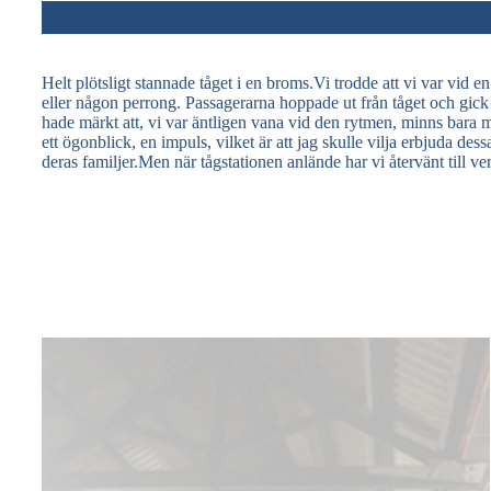
Helt plötsligt stannade tåget i en broms.Vi trodde att vi var vid e
eller någon perrong. Passagerarna hoppade ut från tåget och gick r
hade märkt att, vi var äntligen vana vid den rytmen, minns bara må
ett ögonblick, en impuls, vilket är att jag skulle vilja erbjuda
deras familjer.Men när tågstationen anlände har vi återvänt till ve