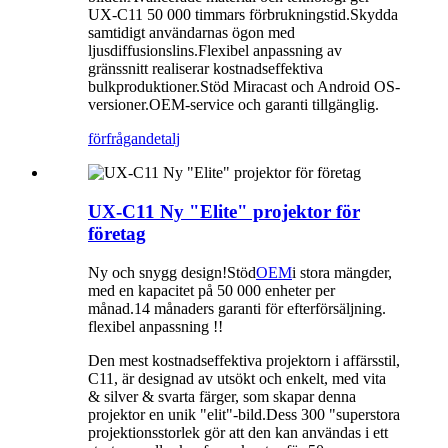
UX-C11 50 000 timmars förbrukningstid.Skydda
samtidigt användarnas ögon med
ljusdiffusionslins.Flexibel anpassning av
gränssnitt realiserar kostnadseffektiva
bulkproduktioner.Stöd Miracast och Android OS-
versioner.OEM-service och garanti tillgänglig.
förfrågan
detalj
UX-C11 Ny "Elite" projektor för
företag
Ny och snygg design!Stöd
OEM
i stora mängder,
med en kapacitet på 50 000 enheter per
månad.14 månaders garanti för efterförsäljning.
flexibel anpassning !!
Den mest kostnadseffektiva projektorn i affärsstil,
C11, är designad av utsökt och enkelt, med vita
& silver & svarta färger, som skapar denna
projektor en unik "elit"-bild.Dess 300 "superstora
projektionsstorlek gör att den kan användas i ett