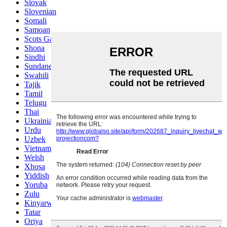
Slovak
Slovenian
Somali
Samoan
Scots Gaelic
Shona
Sindhi
Sundanese
Swahili
Tajik
Tamil
Telugu
Thai
Ukrainian
Urdu
Uzbek
Vietnamese
Welsh
Xhosa
Yiddish
Yoruba
Zulu
Kinyarwanda
Tatar
Oriya