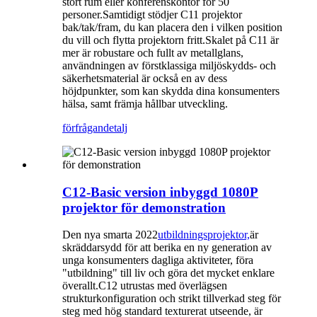
stort rum eller konferenskontor för 50
personer.Samtidigt stödjer C11 projektor
bak/tak/fram, du kan placera den i vilken position
du vill och flytta projektorn fritt.Skalet på C11 är
mer är robustare och fullt av metallglans,
användningen av förstklassiga miljöskydds- och
säkerhetsmaterial är också en av dess
höjdpunkter, som kan skydda dina konsumenters
hälsa, samt främja hållbar utveckling.
förfrågan
detalj
C12-Basic version inbyggd 1080P
projektor för demonstration
Den nya smarta 2022
utbildningsprojektor,
är
skräddarsydd för att berika en ny generation av
unga konsumenters dagliga aktiviteter, föra
"utbildning" till liv och göra det mycket enklare
överallt.C12 utrustas med överlägsen
strukturkonfiguration och strikt tillverkad steg för
steg med hög standard texturerat utseende, är