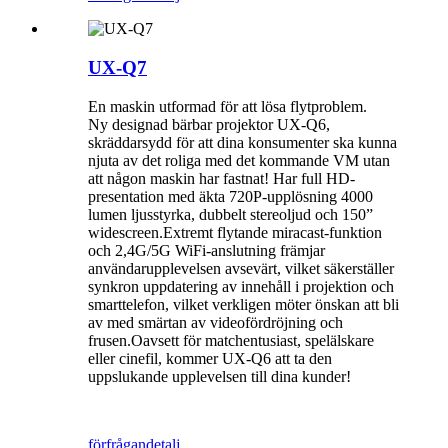
UX-Q7
En maskin utformad för att lösa flytproblem.
Ny designad bärbar projektor UX-Q6,
skräddarsydd för att dina konsumenter ska kunna
njuta av det roliga med det kommande VM utan
att någon maskin har fastnat! Har full HD-
presentation med äkta 720P-upplösning 4000
lumen ljusstyrka, dubbelt stereoljud och 150”
widescreen.Extremt flytande miracast-funktion
och 2,4G/5G WiFi-anslutning främjar
användarupplevelsen avsevärt, vilket säkerställer
synkron uppdatering av innehåll i projektion och
smarttelefon, vilket verkligen möter önskan att bli
av med smärtan av videofördröjning och
frusen.Oavsett för matchentusiast, spelälskare
eller cinefil, kommer UX-Q6 att ta den
uppslukande upplevelsen till dina kunder!
förfrågan
detalj