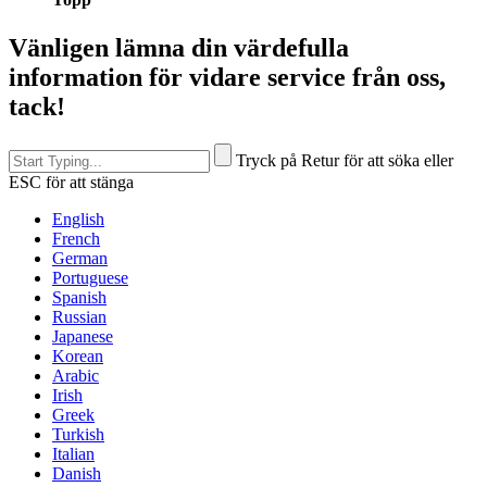
Vänligen lämna din värdefulla
information för vidare service från oss,
tack!
Tryck på Retur för att söka eller
ESC för att stänga
English
French
German
Portuguese
Spanish
Russian
Japanese
Korean
Arabic
Irish
Greek
Turkish
Italian
Danish