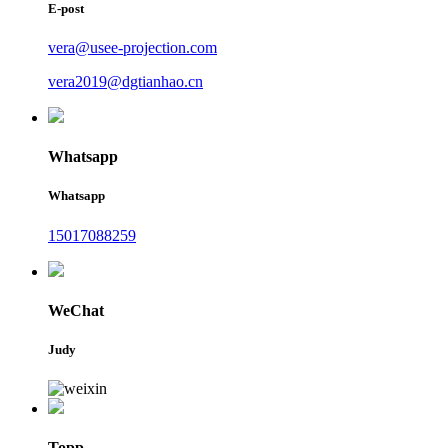
E-post
vera@usee-projection.com
vera2019@dgtianhao.cn
Whatsapp
Whatsapp
15017088259
WeChat
Judy
Topp