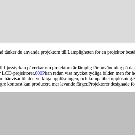
ad tänker du använda projektorn till.Lämpligheten för en projektor best
ill.Ljusstyrkan påverkar om projektorn är lämplig för användning på dagt
ör LCD-projektorer,
600P
kan redan visa mycket tydliga bilder, men för hög
om hänvisar till den verkliga upplösningen, och kompatibel upplösning.
gre kontrast kan producera mer levande färger.Projektorer designade fö