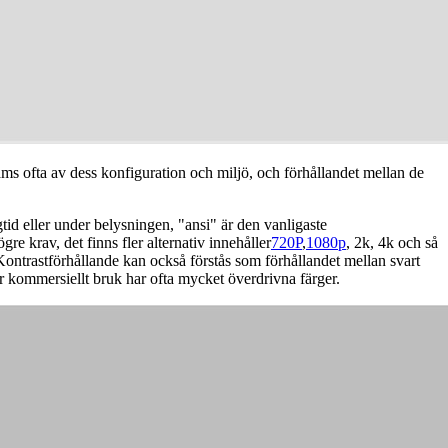
äms ofta av dess konfiguration och miljö, och förhållandet mellan de
id eller under belysningen, "ansi" är den vanligaste
re krav, det finns fler alternativ innehåller
720P
,
1080p
, 2k, 4k och så
Kontrastförhållande kan också förstås som förhållandet mellan svart
r kommersiellt bruk har ofta mycket överdrivna färger.