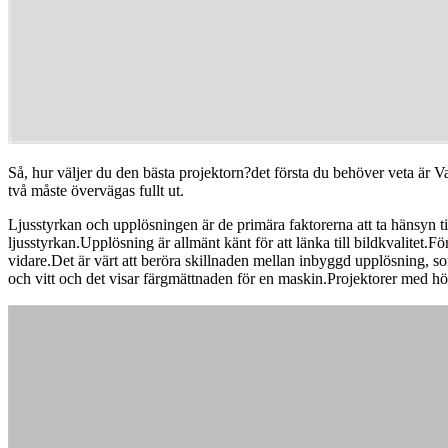
Så, hur väljer du den bästa projektorn?det första du behöver veta är V
två måste övervägas fullt ut.
Ljusstyrkan och upplösningen är de primära faktorerna att ta hänsyn t
ljusstyrkan.Upplösning är allmänt känt för att länka till bildkvalitet.F
vidare.Det är värt att beröra skillnaden mellan inbyggd upplösning, s
och vitt och det visar färgmättnaden för en maskin.Projektorer med hö