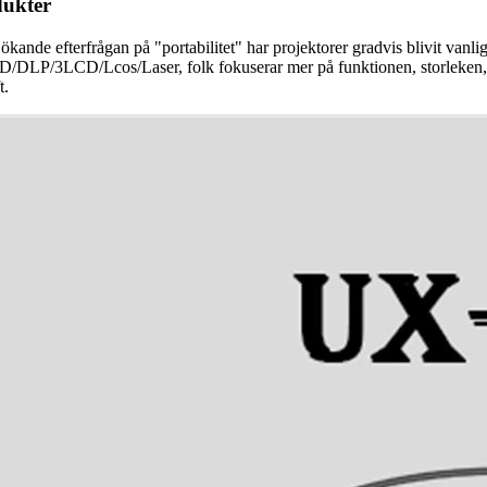
dukter
nde efterfrågan på "portabilitet" har projektorer gradvis blivit vanliga
D/DLP/3LCD/Lcos/Laser, folk fokuserar mer på funktionen, storleken, anv
t.