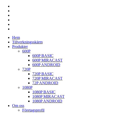
Hem
Tillverkningsskärm
Produkter
600P
600P BASIC
600P MIRACAST
600P ANDROID
720P
720P BASIC
720P MIRACAST
72P ANDROID
1080P
1080P BASIC
1080P MIRACAST
1080P ANDROID
Om oss
Företagsprofil