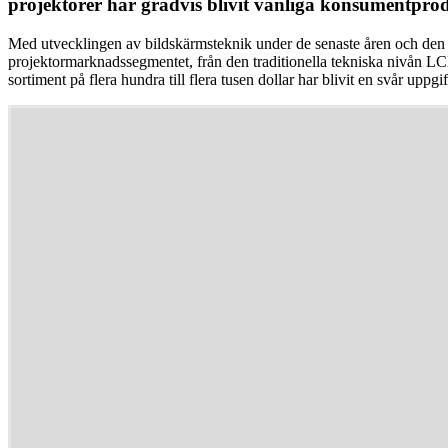
projektorer har gradvis blivit vanliga konsumentpro
Med utvecklingen av bildskärmsteknik under de senaste åren och den öka
projektormarknadssegmentet, från den traditionella tekniska nivån LC
sortiment på flera hundra till flera tusen dollar har blivit en svår uppgif