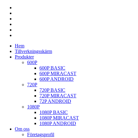
Hem
Tillverkningsskärm
Produkter
600P
600P BASIC
600P MIRACAST
600P ANDROID
720P
720P BASIC
720P MIRACAST
72P ANDROID
1080P
1080P BASIC
1080P MIRACAST
1080P ANDROID
Om oss
Företagsprofil