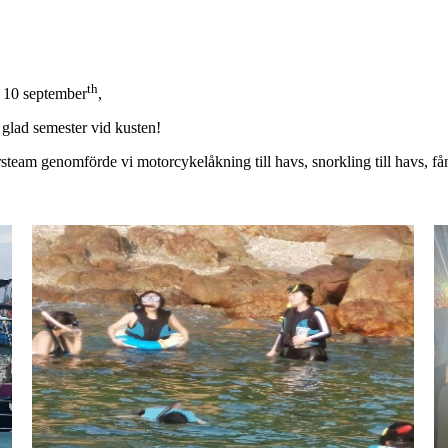
th
n 10 september
,
 glad semester vid kusten!
rsteam genomförde vi motorcykelåkning till havs, snorkling till havs, fån