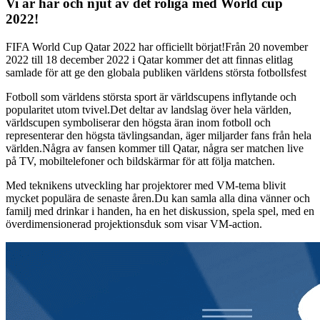
Vi är här och njut av det roliga med World cup
2022!
FIFA World Cup Qatar 2022 har officiellt börjat!Från 20 november
2022 till 18 december 2022 i Qatar kommer det att finnas elitlag
samlade för att ge den globala publiken världens största fotbollsfest
Fotboll som världens största sport är världscupens inflytande och
popularitet utom tvivel.Det deltar av landslag över hela världen,
världscupen symboliserar den högsta äran inom fotboll och
representerar den högsta tävlingsandan, äger miljarder fans från hela
världen.Några av fansen kommer till Qatar, några ser matchen live
på TV, mobiltelefoner och bildskärmar för att följa matchen.
Med teknikens utveckling har projektorer med VM-tema blivit
mycket populära de senaste åren.Du kan samla alla dina vänner och
familj med drinkar i handen, ha en het diskussion, spela spel, med en
överdimensionerad projektionsduk som visar VM-action.