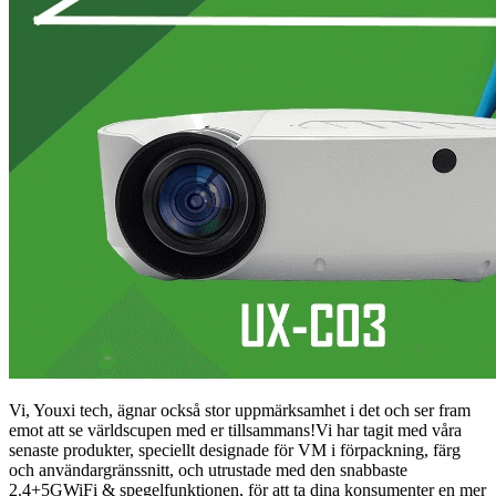
Vi, Youxi tech, ägnar också stor uppmärksamhet i det och ser fram
emot att se världscupen med er tillsammans!Vi har tagit med våra
senaste produkter, speciellt designade för VM i förpackning, färg
och användargränssnitt, och utrustade med den snabbaste
2.4+5GWiFi & spegelfunktionen, för att ta dina konsumenter en mer