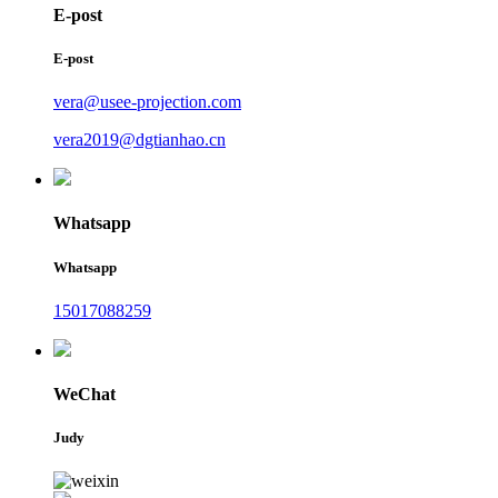
E-post
E-post
vera@usee-projection.com
vera2019@dgtianhao.cn
Whatsapp
Whatsapp
15017088259
WeChat
Judy